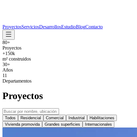
Proyectos
Servicios
Desarrollos
Estudio
Blog
Contacto
80
+
Proyectos
+
150
k
m² construidos
30
+
Años
11
Departamentos
Proyectos
Todos
Residencial
Comercial
Industrial
Habilitaciones
Vivienda promovida
Grandes superficies
Internacionales