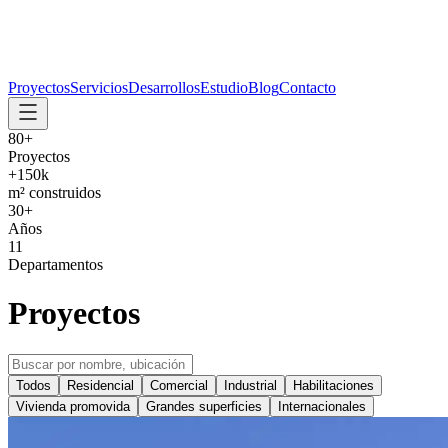
Proyectos
Servicios
Desarrollos
Estudio
Blog
Contacto
80
+
Proyectos
+
150
k
m² construidos
30
+
Años
11
Departamentos
Proyectos
Todos
Residencial
Comercial
Industrial
Habilitaciones
Vivienda promovida
Grandes superficies
Internacionales